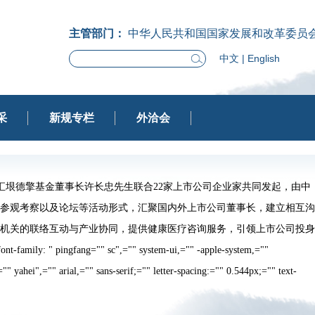
主管部门：
中华人民共和国国家发展和改革委员
中文
|
English
采
新规专栏
外洽会
垠德擎基金董事长许长忠先生联合22家上市公司企业家共同发起，由中
参观考察以及论坛等活动形式，汇聚国内外上市公司董事长，建立相互沟
机关的联络互动与产业协同，提供健康医疗咨询服务，引领上市公司投身
 pingfang="" sc",="" system-ui,="" -apple-system,=""
 yahei",="" arial,="" sans-serif;="" letter-spacing:="" 0.544px;="" text-