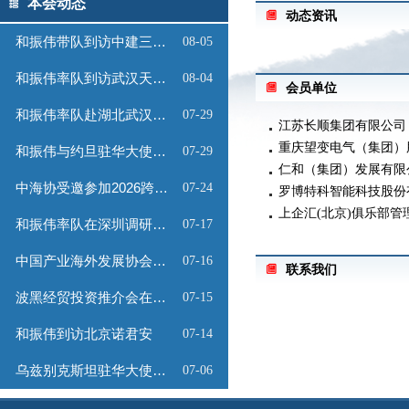
本会动态
动态资讯
和振伟带队到访中建三局数
08-05
和振伟率队到访武汉天源集
08-04
会员单位
和振伟率队赴湖北武汉调研
07-29
江苏长顺集团有限公司
重庆望变电气（集团）
和振伟与约旦驻华大使会谈
07-29
仁和（集团）发展有限
中海协受邀参加2026跨境能
07-24
罗博特科智能科技股份
上企汇(北京)俱乐部管
和振伟率队在深圳调研会员
07-17
中国产业海外发展协会召开
07-16
联系我们
波黑经贸投资推介会在京成
07-15
和振伟到访北京诺君安
07-14
乌兹别克斯坦驻华大使馆为
07-06