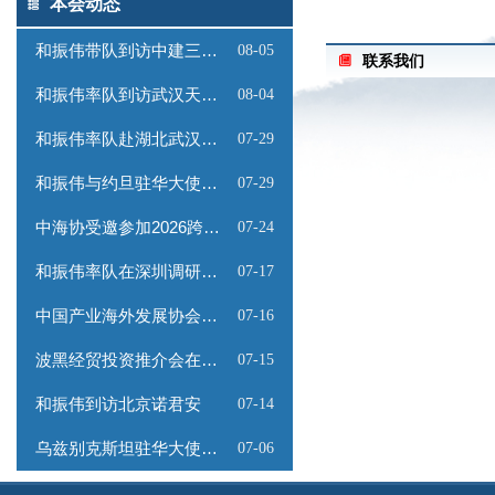
本会动态
和振伟带队到访中建三局数
08-05
联系我们
和振伟率队到访武汉天源集
08-04
和振伟率队赴湖北武汉调研
07-29
和振伟与约旦驻华大使会谈
07-29
中海协受邀参加2026跨境能
07-24
和振伟率队在深圳调研会员
07-17
中国产业海外发展协会召开
07-16
波黑经贸投资推介会在京成
07-15
和振伟到访北京诺君安
07-14
乌兹别克斯坦驻华大使馆为
07-06